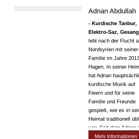
Adnan Abdullah
- Kurdische Tanbur,
Elektro-Saz, Gesang
lebt nach der Flucht 
Nordsyrien mit seiner
Familie im Jahre 2013
Hagen. In seiner Hei
hat Adnan hauptsächl
kurdische Musik auf
Feiern und für seine
Familie und Freunde
gespielt, wie es in se
Heimat traditionell übl
war. Seit dem Adnan 
Deutschland lebt, hat
Mehr Informationen