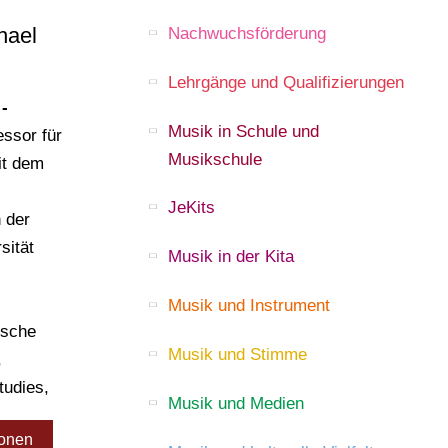
hael
Nachwuchsförderung
Lehrgänge und Qualifizierungen
 -
Musik in Schule und
ssor für
Musikschule
it dem
JeKits
 der
ität
Musik in der Kita
Musik und Instrument
ische
Musik und Stimme
,
tudies,
Musik und Medien
ionen