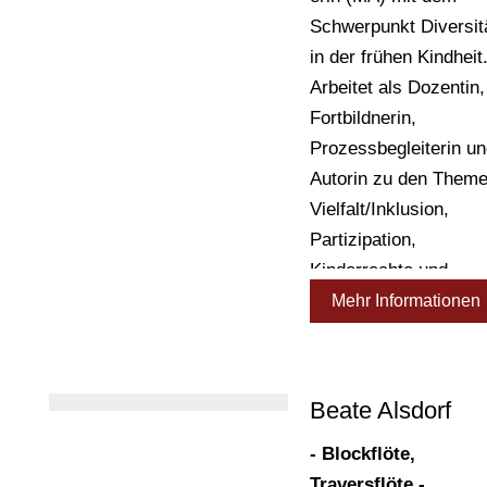
Schwerpunkt Diversit
Musikpädagoge an de
in der frühen Kindheit
Musikschule Essen.
Arbeitet als Dozentin,
Fortbildnerin,
Prozessbegleiterin u
Autorin zu den Them
Vielfalt/Inklusion,
Partizipation,
Kinderrechte und
vorurteilsbewusste,
Mehr Informationen
diskriminierungskriti
Bildung und Erziehun
Seit 2015 ist sie als
Beate Alsdorf
wissenschaftliche
Mitarbeiterin an der
- Blockflöte,
Universität tätig und
Traversflöte -