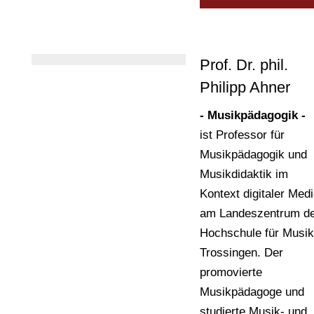
sein musikalisches
Repertoire erweitert 
bei verschiedenen
Prof. Dr. phil.
interkulturellen Proje
Philipp Ahner
mitgewirkt. Seit zwei
Jahren tritt er
- Musikpädagogik -
regelmäßig in Hagen 
ist Professor für
Umgebung als Solist
Musikpädagogik und
oder mit anderen
Musikdidaktik im
Musikern aus Syrien 
Kontext digitaler Med
die arabisch-kurdisch
am Landeszentrum d
Fusionen zwischen
Hochschule für Musik
westlicher und östlich
Trossingen. Der
Musik spielen.
promovierte
https://youtu.be/N6J
Musikpädagoge und
Fy7qM
studierte Musik- und