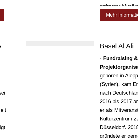
gefragter Musike
vor
Studioaufnahme
Mehr Informat
Live-Performanc
y
Basel Al Ali
- Fundraising &
Projektorganisa
geboren in Alep
(Syrien), kam E
wei
nach Deutschlan
fe
-
2016 bis 2017 ar
eit
er als Mitveranst
n,
Kulturzentrum z
er
igt
Düsseldorf. 201
d
gründete er ge
n