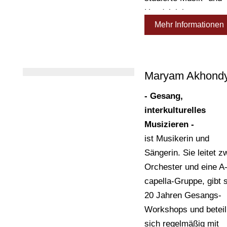
Handelslehrer war zu
Mehr Informationen
Professor für
Fachdidaktik an der
Hochschule für Musik
Detmold,
Maryam Akhond
Lehrbeauftragter am
- Gesang,
Seminar für
interkulturelles
Lehrerbildung und
Musizieren -
Didaktik Weingarten,
ist Musikerin und
Musiklehrer in der
Sängerin. Sie leitet z
gymnasialen Oberstu
Orchester und eine A
am Beruflichen
capella-Gruppe, gibt s
Schulzentrum Wange
20 Jahren Gesangs-
Leiter der Meersburg
Workshops und beteil
Sommerakademie un
sich regelmäßig mit
diverser Lehrgänge a