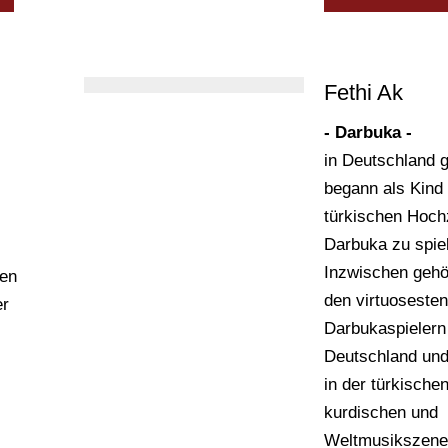
Musikwirtschaft. 
und
in Lüneburg das
DiDiPro-Teilproj
Fethi Ak
kten
»DAW«. (Works
- Darbuka -
Musik Produzier
in Deutschland 
der DAW)
und
begann als Kind 
türkischen Hoch
Darbuka zu spie
auf,
Inzwischen gehö
ien
e
den virtuosesten
er
Darbukaspielern
er
Deutschland und 
in der türkischen
19E
kurdischen und
Weltmusikszene