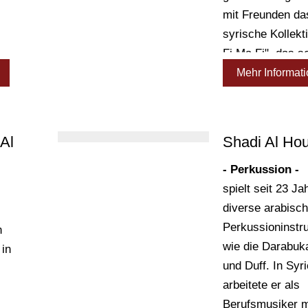
mit Freunden da
in
syrische Kollekt
Fi Ma Fi", das s
t
eigenständig Pro
Mehr Informat
k
und Veranstaltu
organisiert.
 Für
nkt
Al
Shadi Al Ho
e
- Perkussion -
spielt seit 23 Ja
en
diverse arabisc
r
Perkussioninstr
ng.
n
wie die Darabuk
in
sie
und Duff. In Syr
arbeitete er als
Berufsmusiker m