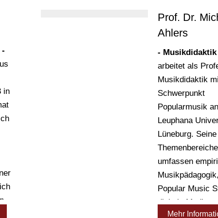
Prof. Dr. Mic
Ahlers
 -
- Musikdidaktik
aus
arbeitet als Profe
Musikdidaktik m
 in
Schwerpunkt
mat
Popularmusik an
ich
Leuphana Univers
Lüneburg. Seine
Themenbereiche
umfassen empir
iner
Musikpädagogik
ich
Popular Music S
in
digitale Medien,
 er
Mehr Informat
Kreativität und