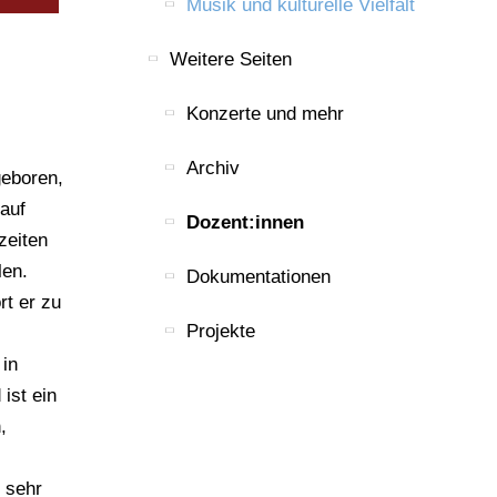
Musik und kulturelle Vielfalt
Er leitet
Weitere Seiten
ekt
Konzerte und mehr
hop
en mit
Archiv
geboren,
auf
Dozent:innen
zeiten
len.
Dokumentationen
rt er zu
Projekte
 in
ist ein
,
 sehr