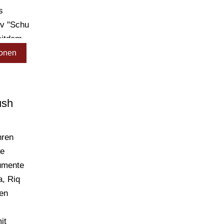
s
iv "Schu
eitdem
jekte
ionen
ng
ush
hren
he
umente
a, Riq
ien
it