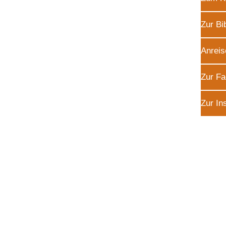
Zur Bi
Anreis
Zur Fa
Zur In