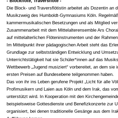
- Blockflöte, Traversflöte -
Die Block- und Traversflötistin arbeitet als Dozentin a
Musikzweig des Humboldt-Gymnasiums Köln. Regelmäßig 
kammermusikalischen Besetzungen und als Mitglied vers
Zusammenarbeit mit dem Mittelalterensemble Ars Choralis 
auf mittelalterlichen Flöteninstrumenten und der Rahme
Im Mittelpunkt ihrer pädagogischen Arbeit steht das Erle
Grundlage zur selbstständigen Entwicklung und Umsetzun
Unterrichtstätigkeit hat sie Schüler*innen auf das Musi
Wettbewerb „Jugend musiziert“ vorbereitet, an dem sie 
ersten Preisen auf Bundesebene teilgenommen haben.
Das von ihr ins Leben gerufene Projekt „Licht für alle Vö
Profimusikern und Laien aus Köln und dem Irak, das vo
unterstützt wird. In Kooperation mit den Kirchengemeind
beispielsweise Gottesdienste und Benefizkonzerte zur U
organisiert, bei denen traditionelle Gesänge aus dem Ira