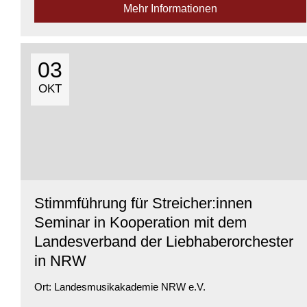
Mehr Informationen
praxiserprobte Ideen, die Sicherheit im Umgang mit Orff-
Instrumenten vermitteln und ...
Verfügbarkeit:
Genügend Plätze verfügbar
03
OKT
Stimmführung für Streicher:innen
Seminar in Kooperation mit dem
Landesverband der Liebhaberorchester
in NRW
Ort:
Landesmusikakademie NRW e.V.