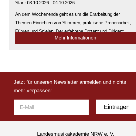
Start: 03.10.2026 - 04.10.2026
An dem Wochenende geht es um die Erarbeitung der
Themen Einrichten von Stimmen, praktische Probenarbeit,
Führen und Spielen. Der erfahrene Dozent und Dirigent
Mehr Informationen
Norbert Koop erarbeitet mit Ihnen in Vorträgen und
praxisorientierter Gruppenarbeit, wie Si...
Verfügbarkeit:
Genügend Plätze verfügbar
Jetzt für unseren Newsletter anmelden und nichts
mehr verpassen!
Eintragen
Landesmusikakademie NRW e. V.