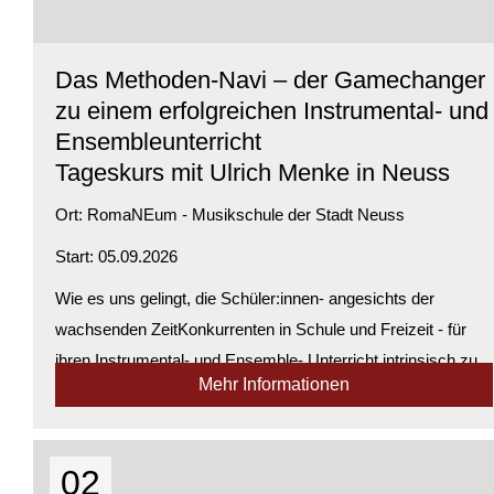
Das Methoden-Navi – der Gamechanger
zu einem erfolgreichen Instrumental- und
Ensembleunterricht
Tageskurs mit Ulrich Menke in Neuss
Ort:
RomaNEum - Musikschule der Stadt Neuss
Start: 05.09.2026
Wie es uns gelingt, die Schüler:innen- angesichts der
wachsenden ZeitKonkurrenten in Schule und Freizeit - für
ihren Instrumental- und Ensemble- Unterricht intrinsisch zu
Mehr Informationen
motivieren, wie sie vom Zählen zum Erzählen kommen, das
erleben wir in diesem P...
Verfügbarkeit:
Genügend Plätze verfügbar
02