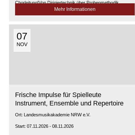
Chorleitung!Von Dirigiertechnik über Probenmethodik,
Mehr Informationen
Arrangement, Interpretation und Präsentation bis hin zu
Fragen der Stilistik – dieser Kurs eröffn...
Verfügbarkeit:
Genügend Plätze verfügbar
07
NOV
Frische Impulse für Spielleute
Instrument, Ensemble und Repertoire
Ort:
Landesmusikakademie NRW e.V.
Start: 07.11.2026 - 08.11.2026