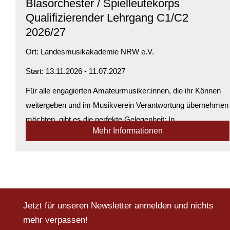
Blasorchester / Spielleutekorps
Qualifizierender Lehrgang C1/C2
2026/27
Ort:
Landesmusikakademie NRW e.V.
Start: 13.11.2026 - 11.07.2027
Für alle engagierten Amateurmusiker:innen, die ihr Können
weitergeben und im Musikverein Verantwortung übernehmen
möchten, gibt es die perfekte Gelegenheit: In
Mehr Informationen
Zusammenarbeit mit den Fachverbänden der Amateurmusik
in NRW wurde ein maßgeschneidertes Q...
Verfügbarkeit:
Nur noch wenige Plätze verfügbar
Jetzt für unseren Newsletter anmelden und nichts
mehr verpassen!