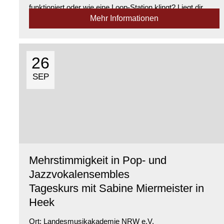
funktioniert oder wie eine Loop-Station klingt? Liegt dir
Mehr Informationen
Tanzen oder Body-Percussion? Möchtest du Rhythmen
aus verschiedenen Kulturen erleben – ...
Verfügbarkeit:
Ausgebucht
26
SEP
Mehrstimmigkeit in Pop- und
Jazzvokalensembles
Tageskurs mit Sabine Miermeister in
Heek
Ort:
Landesmusikakademie NRW e.V.