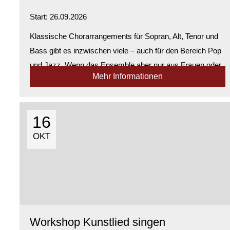
Start: 26.09.2026
Klassische Chorarrangements für Sopran, Alt, Tenor und
Bass gibt es inzwischen viele – auch für den Bereich Pop
und Jazz. Wenn das Ensemble aber nur aus Frauen oder
Mehr Informationen
Männern besteht und das Niveau sehr heterogen ist, dann
ist die Kreativität der Chorl...
Verfügbarkeit:
Genügend Plätze verfügbar
16
OKT
Workshop Kunstlied singen