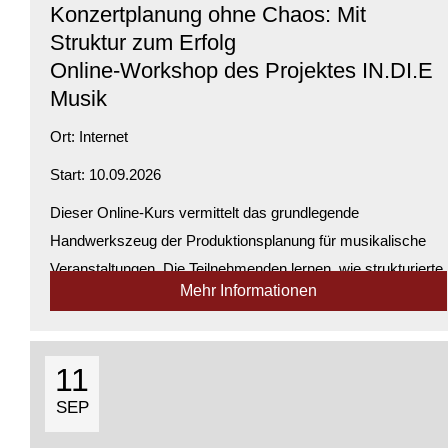
Konzertplanung ohne Chaos: Mit
Struktur zum Erfolg
Online-Workshop des Projektes IN.DI.E
Musik
Ort:
Internet
Start: 10.09.2026
Dieser Online-Kurs vermittelt das grundlegende
Handwerkszeug der Produktionsplanung für musikalische
Veranstaltungen. Die Teilnehmenden lernen, wie strukturierte
Mehr Informationen
Abläufe und effektives Zeitmanagement den
Organisationsaufwand deutlich reduzieren. Anha...
Verfügbarkeit:
Genügend Plätze verfügbar
11
SEP