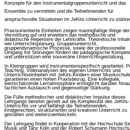
Konzepte für den Instrumentalgruppenunterricht und das
Ensemble zu vermitteln und die Teilnehmenden für
anspruchsvolle Situationen im JeKits-Unterricht zu stärke
Praxisorientierte Einheiten zeigen mannigfaltige Wege der
Vermittlung auf und erweitern das methodische und
didaktische Repertoire der Lehrkräfte. Theoretische Inhalt
wie Unterrichtsplanung, Gruppenunterricht,
gruppendynamische Prozesse, sowie der professionelle
Umgang mit Störungen fördern die pädagogische Kompet
und unterstützen eine souveräne Unterrichtsgestaltung.
In Kleingruppen wird instrumentenspezifisch gearbeitet; P
Teaching, Videoanalysen des eigenen Unterrichts und
Unterrichtseinheiten mit JeKits-Kindern einer Musikschul
garantieren einen hohen Praxisbezug. Eine kollegiale,
wertschätzende Lernatmosphäre ermöglicht darüber hina
fachlichen Austausch und gegenseitige Stärkung.
Die Fülle methodischer und didaktischer Impulse dieses
Lehrgangs bereitet gezielt auf die Komplexität des JeKits-
Unterrichts vor und befähigt die Teilnehmenden,
kindgerechten, strukturierten und kreativen Unterricht zu
gestalten und weiterzuentwickeln.
Der Lehrgang findet in Kooperation mit der Hochschule fü
Musik und Tanz Köln und der Robert Schumann Hochschu