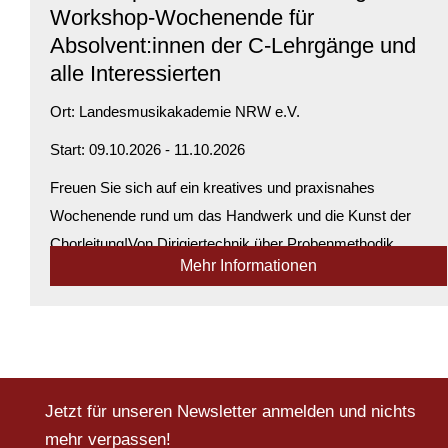
Workshop-Wochenende für
Absolvent:innen der C-Lehrgänge und
alle Interessierten
Ort:
Landesmusikakademie NRW e.V.
Start: 09.10.2026 - 11.10.2026
Freuen Sie sich auf ein kreatives und praxisnahes
Wochenende rund um das Handwerk und die Kunst der
Chorleitung!Von Dirigiertechnik über Probenmethodik,
Mehr Informationen
Arrangement, Interpretation und Präsentation bis hin zu
Fragen der Stilistik – dieser Kurs eröffn...
Verfügbarkeit:
Genügend Plätze verfügbar
Jetzt für unseren Newsletter anmelden und nichts
mehr verpassen!