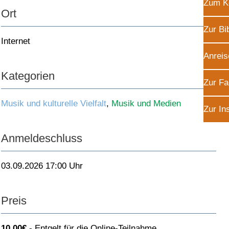
Zum K
Ort
Zur Bi
Internet
Anreis
Kategorien
Zur Fa
Musik und kulturelle Vielfalt
,
Musik und Medien
Zur In
Anmeldeschluss
03.09.2026 17:00 Uhr
Preis
10,00€
Entgelt für die Online-Teilnahme