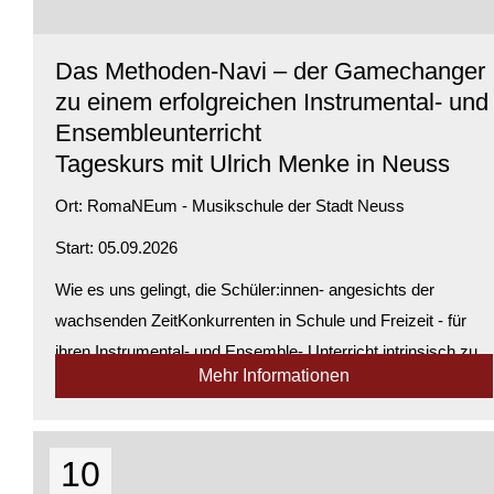
Das Methoden-Navi – der Gamechanger
zu einem erfolgreichen Instrumental- und
Ensembleunterricht
Tageskurs mit Ulrich Menke in Neuss
Ort:
RomaNEum - Musikschule der Stadt Neuss
Start: 05.09.2026
Wie es uns gelingt, die Schüler:innen- angesichts der
wachsenden ZeitKonkurrenten in Schule und Freizeit - für
ihren Instrumental- und Ensemble- Unterricht intrinsisch zu
Mehr Informationen
motivieren, wie sie vom Zählen zum Erzählen kommen, das
erleben wir in diesem P...
Verfügbarkeit:
Genügend Plätze verfügbar
10