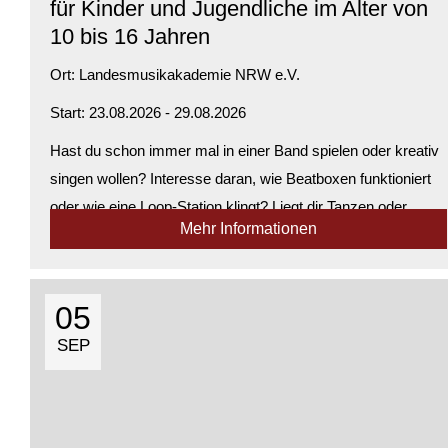
für Kinder und Jugendliche im Alter von
10 bis 16 Jahren
Ort:
Landesmusikakademie NRW e.V.
Start: 23.08.2026 - 29.08.2026
Hast du schon immer mal in einer Band spielen oder kreativ
singen wollen? Interesse daran, wie Beatboxen funktioniert
oder wie eine Loop-Station klingt? Liegt dir Tanzen oder
Mehr Informationen
Body-Percussion? Möchtest du Rhythmen aus
verschiedenen Kulturen erleben – ...
Verfügbarkeit:
Ausgebucht
05
SEP