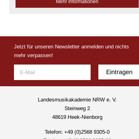
Mehr Informationen
Abläufe und effektives Zeitmanagement den
Organisationsaufwand deutlich reduzieren. Anha...
Verfügbarkeit:
Genügend Plätze verfügbar
Jetzt für unseren Newsletter anmelden und nichts
mehr verpassen!
Eintragen
Landesmusikakademie NRW e. V.
Steinweg 2
48619 Heek-Nienborg
Telefon: +49 (0)2568 9305-0