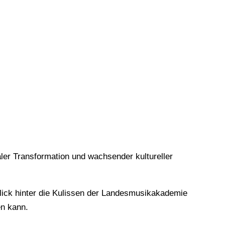
Zur In
aler Transformation und wachsender kultureller
Blick hinter die Kulissen der Landesmusikakademie
en kann.